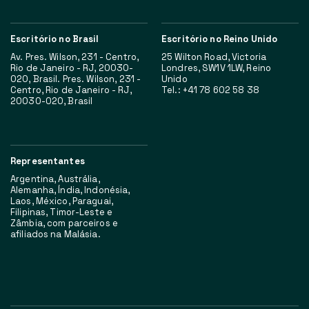
Escritório no Brasil
Escritório no Reino Unido
Av. Pres. Wilson, 231 - Centro,
25 Wilton Road, Victoria
Rio de Janeiro - RJ, 20030-
Londres, SW1V 1LW, Reino
020, Brasil. Pres. Wilson, 231 -
Unido
Centro, Rio de Janeiro - RJ,
Tel.: +41 78 602 58 38
20030-020, Brasil
Representantes
Argentina, Austrália,
Alemanha, Índia, Indonésia,
Laos, México, Paraguai,
Filipinas, Timor-Leste e
Zâmbia, com parceiros e
afiliados na Malásia.