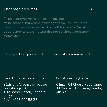
Endereço
de
e-
Ao se inscrever, você concorda em receber
mail
(Obrigatório)
atualizações, notícias e informações da EcoSecurities
de acordo com a nossa
Política de Privacidade
. Você
pode cancelar a assinatura desses serviços a qualquer
momento.
Perguntas gerais
Perguntas à mídia
Escritório Central - Suíça
Escritório no Quênia
Bâtiment Alto, Esplanade de
Kilimani Off Chyulu Road, Upper
Pont-Rouge 9A
Hill Capitol Hill Square, Nairóbi,
1212 Grand-Lancy, Genebra,
Quênia
Suíça
Tel.: +41 78 602 58 38