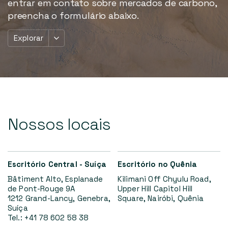
entrar em contato sobre mercados de carbono,
preencha o formulário abaixo.
Explorar
Nossos
locais
Escritório Central - Suíça
Escritório no Quênia
Bâtiment Alto, Esplanade
Kilimani Off Chyulu Road,
de Pont-Rouge 9A
Upper Hill Capitol Hill
1212 Grand-Lancy, Genebra,
Square, Nairóbi, Quênia
Suíça
Tel.: +41 78 602 58 38