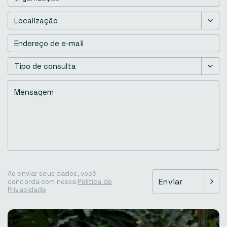
Localização
(Obrigatório)
Endereço
de
e-
Tipo
mail
(Obrigatório)
de
consulta
(Obrigatório)
Mensagem
(Obrigatório)
Ao enviar seus dados, você
concorda com nossa
Política de
Privacidade