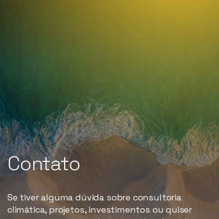
Nossos serviços
Nosso portfólio
Mais recentes
Sobre
Contato
Contato
PT-BR
Se tiver alguma dúvida sobre consultoria
climática, projetos, investimentos ou quiser