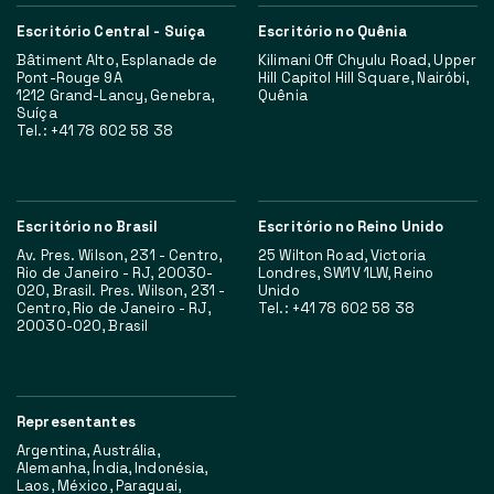
Escritório Central - Suíça
Escritório no Quênia
Bâtiment Alto, Esplanade de
Kilimani Off Chyulu Road, Upper
Pont-Rouge 9A
Hill Capitol Hill Square, Nairóbi,
1212 Grand-Lancy, Genebra,
Quênia
Suíça
Tel.: +41 78 602 58 38
Escritório no Brasil
Escritório no Reino Unido
Av. Pres. Wilson, 231 - Centro,
25 Wilton Road, Victoria
Rio de Janeiro - RJ, 20030-
Londres, SW1V 1LW, Reino
020, Brasil. Pres. Wilson, 231 -
Unido
Centro, Rio de Janeiro - RJ,
Tel.: +41 78 602 58 38
20030-020, Brasil
Representantes
Argentina, Austrália,
Alemanha, Índia, Indonésia,
Laos, México, Paraguai,