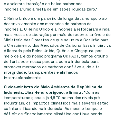
e acelerar
a transição de baixo carbono
da
Indonésia
rumo à meta de emissões líquidas zero.”
O Reino Unido é um parceiro de longa data no apoio ao
desenvolvimento dos mercados de carbono da
Indonésia. O Reino Unido e a Indonésia reforçaram ainda
mais nossa colaboração por meio do recente anúncio do
Ministério das Florestas de que se unirá à Coalizão para
o Crescimento dos Mercados de Carbono. Essa iniciativa
é liderada pelo Reino Unido, Quênia e Cingapura; por
meio dela e do nosso programa UK PACT, temos orgulho
de fortalecer nossa parceria com a Indonésia para
promover mercados de carbono confiáveis, de alta
integridade, transparentes e alinhados
internacionalmente.
O vice-ministro do Meio Ambiente da República da
Indonésia, Diaz Hendropriyono, afirmou
:
“Com as
temperaturas globais já 1,6 °C acima dos níveis pré-
industriais, os impactos climáticos mais severos estão
se intensificando na Indonésia. Ao mesmo tempo, o
déficit de financiamento climático continua sendo