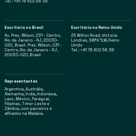
Tel.: +41 78 602 58 38
Escritório no Brasil
Escritório no Reino Unido
Av. Pres. Wilson, 231 - Centro,
25 Wilton Road, Victoria
Rio de Janeiro - RJ, 20030-
Londres, SW1V 1LW, Reino
020, Brasil. Pres. Wilson, 231 -
Unido
Centro, Rio de Janeiro - RJ,
Tel.: +41 78 602 58 38
20030-020, Brasil
Representantes
Argentina, Austrália,
Alemanha, Índia, Indonésia,
Laos, México, Paraguai,
Filipinas, Timor-Leste e
Zâmbia, com parceiros e
afiliados na Malásia.