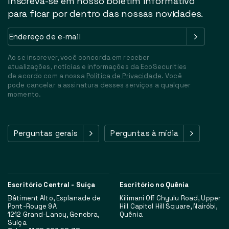
Inscreva-se em nosso boletim informativo
para ficar por dentro das nossas novidades.
Endereço
de
e-
Ao se inscrever, você concorda em receber
mail
(Obrigatório)
atualizações, notícias e informações da EcoSecurities
de acordo com a nossa
Política de Privacidade
. Você
pode cancelar a assinatura desses serviços a qualquer
momento.
Perguntas gerais
Perguntas à mídia
Escritório Central - Suíça
Escritório no Quênia
Bâtiment Alto, Esplanade de
Kilimani Off Chyulu Road, Upper
Pont-Rouge 9A
Hill Capitol Hill Square, Nairóbi,
1212 Grand-Lancy, Genebra,
Quênia
Suíça