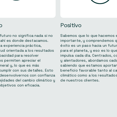
o
Positivo
futuro no significa nada si no
Sabemos que lo que hacemos 
 ahí es donde destacamos.
importante, y comprendemos 
a experiencia práctica,
éxito es un paso hacia un futu
tud orientada a los resultados
para el planeta, y eso es lo qu
pacidad para resolver
impulsa cada día. Centrados, c
s permiten apreciar el
y alentadores, abordamos cad
eral y, lo que es más
sabiendo que estamos aporta
cumplir con sus detalles. Esto
beneficio favorable tanto al c
 desenvolvernos con confianza
climático como a los resultado
ejidades del cambio climático y
de nuestros clientes.
objetivos con eficacia.