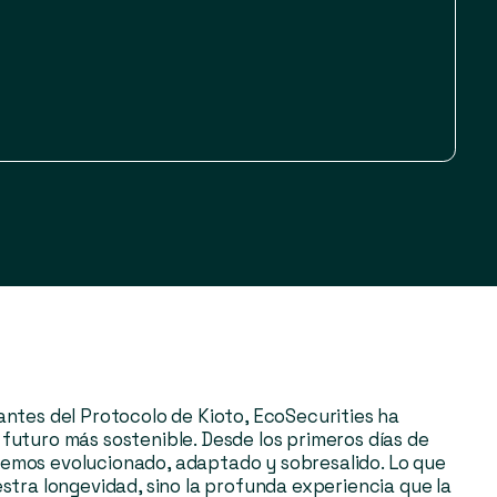
 empresas y
de
n energética.
ital de riesgo
 energética y
a empresa.
Foro
e y Deloitte.
onomía
ático por la
y en Estudios
sidad Johns
antes del Protocolo de Kioto, EcoSecurities ha
futuro más sostenible. Desde los primeros días de
emos evolucionado, adaptado y sobresalido. Lo que
estra longevidad, sino la profunda experiencia que la