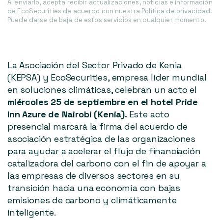
Al enviarlo, acepta recibir actualizaciones, noticias e información
de EcoSecurities de acuerdo con nuestra
Política de privacidad
.
Puede darse de baja de estos servicios en cualquier momento.
https://ecosecurities.com/events/scaling-
https://ecosecurities.com/wp-
carbon-
content/uploads/2024/08/dummy.pdf
finance-
in-
kenya/
La Asociación del Sector Privado de Kenia
(KEPSA) y EcoSecurities, empresa líder mundial
en soluciones climáticas, celebran un acto el
miércoles 25 de septiembre en el hotel Pride
Inn Azure de Nairobi (Kenia).
Este acto
presencial marcará la firma del acuerdo de
asociación estratégica de las organizaciones
para ayudar a acelerar el flujo de financiación
catalizadora del carbono con el fin de apoyar a
las empresas de diversos sectores en su
transición hacia una economía con bajas
emisiones de carbono y climáticamente
inteligente.