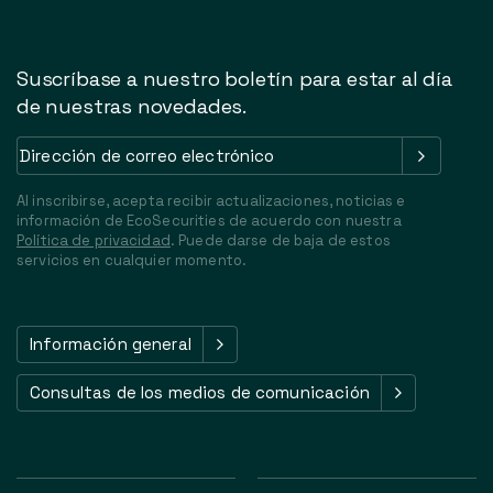
Suscríbase a nuestro boletín para estar al día
de nuestras novedades.
Dirección
de
correo
Al inscribirse, acepta recibir actualizaciones, noticias e
electrónico
(Obligatorio)
información de EcoSecurities de acuerdo con nuestra
Política de privacidad
. Puede darse de baja de estos
servicios en cualquier momento.
Información general
Consultas de los medios de comunicación