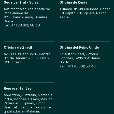
Sede central - Suiza
Oficina de Kenia
Bâtiment Alto, Esplanade de
Kilimani Off Chyulu Road, Upper
Pont-Rouge 9A
Hill Capitol Hill Square, Nairobi,
1212 Grand-Lancy, Ginebra,
Kenia
Suiza
Tel.: +41 78 602 58 38
Oficina de Brasil
Oficina del Reino Unido
Av. Pres. Wilson, 231 - Centro,
25 Wilton Road, Victoria
Rio de Janeiro - RJ, 20030-
Londres, SW1V 1LW, Reino
020, Brasil
Unido
Tel.: +41 78 602 58 38
Representantes
Argentina, Australia, Alemania,
India, Indonesia, Laos, México,
Paraguay, Filipinas, Timor
Oriental y Zambia, con socios
y afiliados en Malasia.