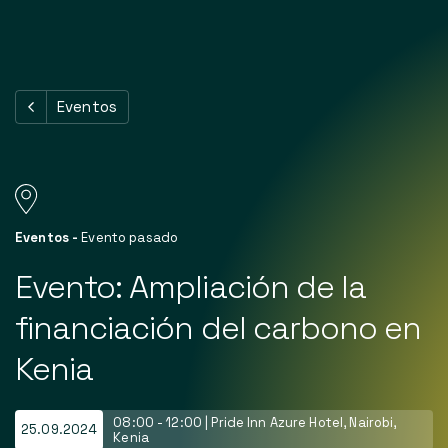
Nuestros servicios
Eventos
Nuestra cartera
Última
Acerca de
Eventos
-
Evento pasado
Póngase en contacto con
Evento: Ampliación de la
financiación del carbono en
ES
Kenia
08:00 - 12:00 | Pride Inn Azure Hotel, Nairobi,
25.09.2024
Kenia