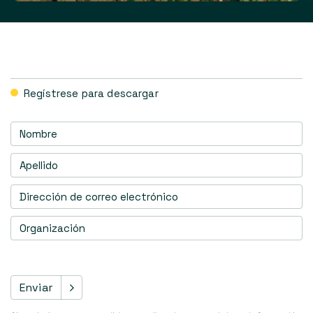
Regístrese para descargar
Nombre
de
pila
(Obligatorio)
Apellidos
(Obligatorio)
Dirección
de
correo
Organización
(Obligatorio)
electrónico
(Obligatorio)