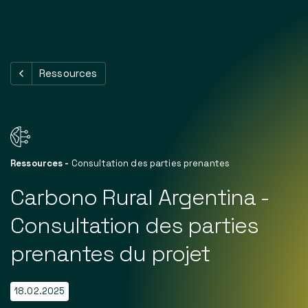
Nos services
Ressources
Notre portefeuille
Dernières nouvelles
A propos de
Ressources
-
Consultation des parties prenantes
Contact
Carbono Rural Argentina -
Consultation des parties
FR
prenantes du projet
18.02.2025