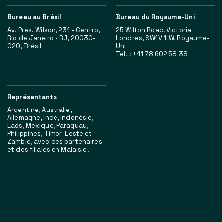
Bureau au Brésil
Bureau du Royaume-Uni
Av. Pres. Wilson, 231 - Centro,
25 Wilton Road, Victoria
Rio de Janeiro - RJ, 20030-
Londres, SW1V 1LW, Royaume-
020, Brésil
Uni
Tél. : +41 78 602 58 38
Représentants
Argentine, Australie,
Allemagne, Inde, Indonésie,
Laos, Mexique, Paraguay,
Philippines, Timor-Leste et
Zambie, avec des partenaires
et des filiales en Malaisie.