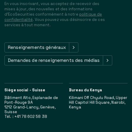
En vous inscrivant, vous acceptez de recevoir des
mises à jour, des nouvelles et des informations
d'EcoSecurities conformément à notre
politique de
confidentialité
. Vous pouvez vous désinscrire de ces
services à tout moment.
Renseignements généraux
Demandes de renseignements des médias
Siège social - Suisse
Bureau du Kenya
Bâtiment Alto, Esplanade de
Kilimani Off Chyulu Road, Upper
Pont-Rouge 9A
Hill Capitol Hill Square, Nairobi,
1212 Grand-Lancy, Genève,
Kenya
Suisse
Tél. : +41 78 602 58 38