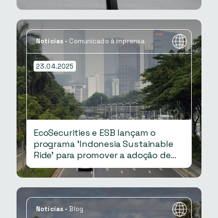
em toda a África
Notícias
-
Comunicado à imprensa
23.04.2025
EcoSecurities e ESB lançam o
programa 'Indonesia Sustainable
Ride' para promover a adoção de
veículos elétricos e a redução de
emissões de CO2
Notícias
-
Blog