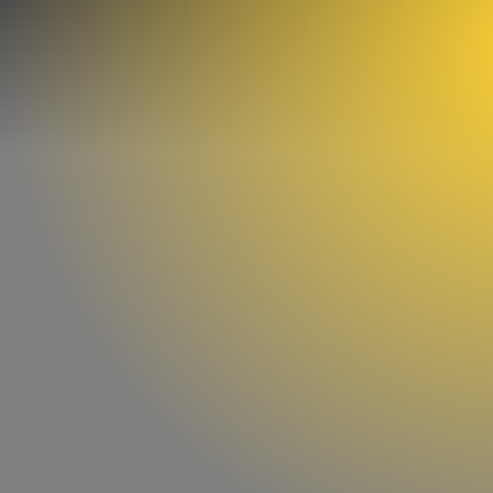
Nossos serviços
Nosso portfólio
Mais recentes
Sobre
Contato
PT-BR