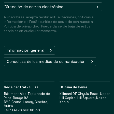
Dirección
de
correo
Al inscribirse, acepta recibir actualizaciones, noticias e
electrónico
(Obligatorio)
información de EcoSecurities de acuerdo con nuestra
Política de privacidad
. Puede darse de baja de estos
servicios en cualquier momento.
Información general
Consultas de los medios de comunicación
Sede central - Suiza
Oficina de Kenia
Bâtiment Alto, Esplanade de
Kilimani Off Chyulu Road, Upper
Pont-Rouge 9A
Hill Capitol Hill Square, Nairobi,
1212 Grand-Lancy, Ginebra,
Kenia
Suiza
Tel.: +41 78 602 58 38